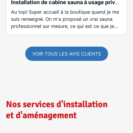
Installation de cabine sauna à usage privé sur mesure dans appartement de charme
Au top! Super accueil à la boutique quand je me
suis renseigné. On m'a proposé un vrai sauna
professionnel sur mesure, ce qui est ce que je
cherchais. Mesures vérifiées chez moi à la
validation du devis. Très bon contact tout le long
du projet. Installation du sauna sans encombre.
VOIR TOUS LES AVIS CLIENTS
Le sauna chauffe normalement, atteint la
température que je souhaitais pour mes séances,
et est très bien isolé. Je suis très content.
Nos services d'installation
et d'aménagement