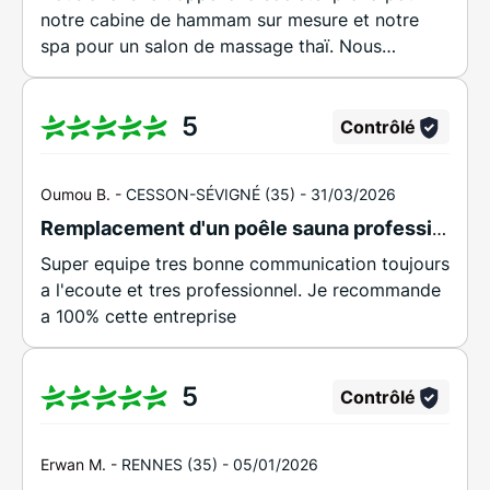
notre cabine de hammam sur mesure et notre
spa pour un salon de massage thaï. Nous
sommes très content du résultat et nous tenons
à remercier toutes l’équipe pour le sérieux , le
5
conseil, la patience pour notre chantier qui a été
Contrôlé
compliqué et toujours disponible. On
recommande Iprana et on nous ferons de
Oumou B. -
CESSON-SÉVIGNÉ (35) -
31/03/2026
nouveaux appels à eux dès que nous pourrons
Remplacement d'un poêle sauna professionnel + remise en route de la cabine sauna
développer.
Super equipe tres bonne communication toujours
a l'ecoute et tres professionnel. Je recommande
a 100% cette entreprise
5
Contrôlé
Erwan M. -
RENNES (35) -
05/01/2026