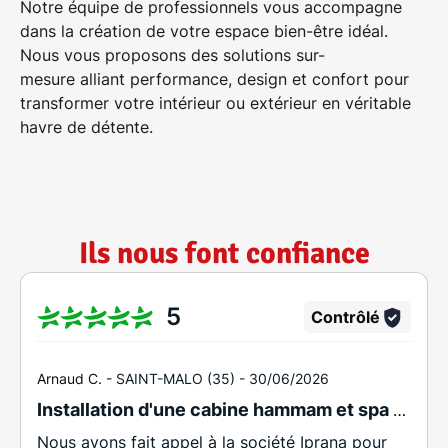
Notre équipe de professionnels vous accompagne
d'une autorité de contrôle ; le droit de donner
dans la création de votre espace bien-être idéal.
des directives post-mortem.
Nous vous proposons des
solutions sur-
Pour en savoir plus sur le traitement de vos
mesure
alliant performance, design et confort pour
données et l'exercice de vos droits, consultez
notre
Politique de confidentialité
.*
transformer votre intérieur ou extérieur en véritable
havre de détente.
Ils nous font confiance
5
Contrôlé
Arnaud C. -
SAINT-MALO (35) -
30/06/2026
Installation d'une cabine hammam et spa pro dans un institut de massage.
Nous avons fait appel à la société Iprana pour