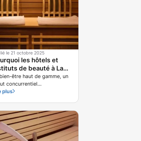
lié le
21 octobre 2025
urquoi les hôtels et
stituts de beauté à La
ule, Vannes et Rennes
bien-être haut de gamme, un
ut concurrentiel
vestissent dans les
ontournable Dans un marché
e plus
bines infrarouges
ristique et esthétique de plus
plus exigeant, les hôtels et
tituts de beauté de La Baule,
nes et Rennes cherchent à se
arquer. L’expérience client
se limite plus à l’hébergement