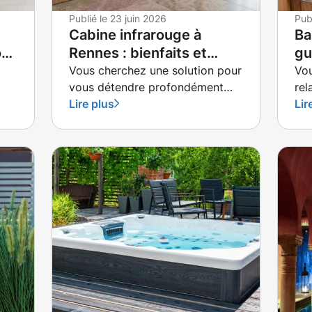
Publié le
23 juin 2026
Pub
Cabine infrarouge à
Ba
on
Rennes : bienfaits et
gu
conseils d'achat
vo
Vous cherchez une solution pour
Vou
vous détendre profondément
rel
nte
après vos journées chargées ?
Lire plus
jar
Lir