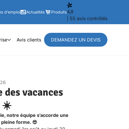
4,8
es d'emploi
Actualités
Produits
| 55 avis contrôlés
rise
Avis clients
DEMANDEZ UN DEVIS
026
re des vacances
 ☀️
ie, notre équipe s'accorde une
 pleine forme. 😎
u samedi 1er août au jeudi 20