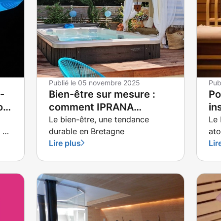
Publié le
05 novembre 2025
Pub
-
Bien-être sur mesure :
Po
oël
comment IPRANA
in
e
transforme les intérieurs
Ba
Le bien-être, une tendance
Le 
, de
durable en Bretagne
ato
à Redon, Combourg et
in
Lire plus
inc
Lir
Saint-Malo
ca
tou
en 
ins
Van
n
dém
ne 