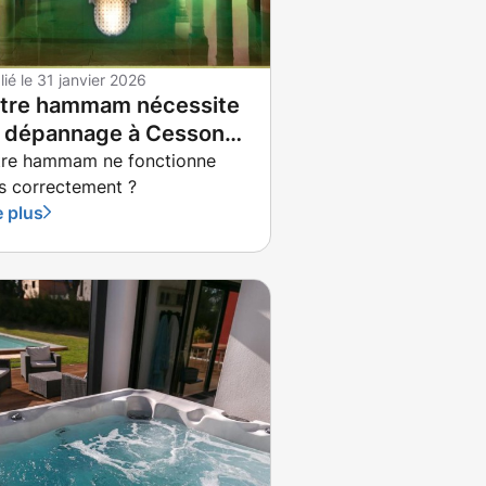
lié le
31 janvier 2026
tre hammam nécessite
 dépannage à Cesson-
vigné ?
tre hammam ne fonctionne
s correctement ?
e plus