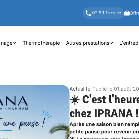
02 99 1
Offr
* ** **
 nage
Thermothérapie
Autres prestations
L'entrep
Actualité
-
Publié le
01 août 2
☀️ C'est l'heu
chez IPRANA !
Après une saison bien rempl
petite pause pour revenir en
🏖️ Le showroom sera fermé d