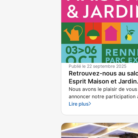
refuge chaleureux au cœur d
l’hiver breton : un spa à
domicile.
Publié le
22 septembre 2025
Retrouvez-nous au sal
Esprit Maison et Jardin
de Rennes !
Nous avons le plaisir de vous
annoncer notre participation 
salon Esprit Maison et Jardin,
Lire plus
qui se déroulera du 3 au 6
octobre 2025 au Parc des
Expositions de Rennes.