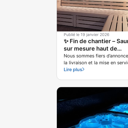
Publié le
19 janvier 2026
✨ Fin de chantier – Sau
sur mesure haut de
gamme ✨
Nous sommes fiers d’annonce
la livraison et la mise en serv
d’une cabine sauna sur mesur
Lire plus
haut de gamme au sein d’une
thalassothérapie d’exception 
Bretagne Nord