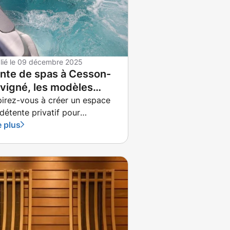
lié le
09 décembre 2025
nte de spas à Cesson-
vigné, les modèles
aptés à vos besoins
irez-vous à créer un espace
détente privatif pour
apper aux contraintes
e plus
tidiennes, au sein même de
re domicile ?