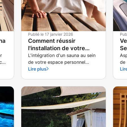
Publié le
17 janvier 2026
Pub
na
Comment réussir
Ve
l'installation de votre
Se
sauna à Cesson-Sevigné
ad
r
L'intégration d'un sauna au sein
Asp
ice
de votre espace personnel
de 
?
e
constitue une démarche bien-
Lire plus
éch
Lir
être significative qui mérite une
quo
en
planification méticuleuse.
vot