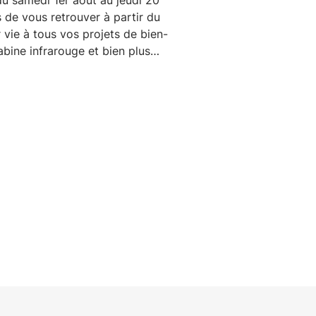
s de vous retrouver à partir du
vie à tous vos projets de bien-
bine infrarouge et bien plus
 à tous nos clients, partenaires
iance tout au long de l'année.
veilleuses vacances, de beaux
is, du soleil (on l'espère 🤞) et
 🌊 Profitez de chaque instant...
Bel été à tous ! ☀️ — L'équipe