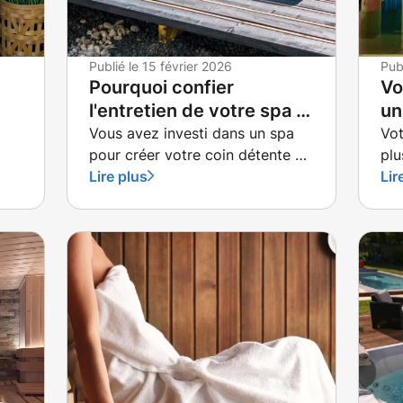
Publié le
15 février 2026
Pub
Pourquoi confier
Vo
l'entretien de votre spa à
un
un pro à Cesson-Sevigné
Sé
Vous avez investi dans un spa
Vo
pour créer votre coin détente à
plu
?
la maison.
Lire plus
Lir