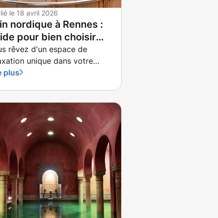
lié le
18 avril 2026
in nordique à Rennes :
ide pour bien choisir
tre modèle
s rêvez d'un espace de
axation unique dans votre
din ?
e plus