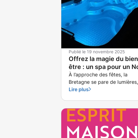
Publié le
19 novembre 2025
Offrez la magie du bien
être : un spa pour un N
inoubliable en Bretagn
À l’approche des fêtes, la
Bretagne se pare de lumières
marchés gourmands et du
Lire plus
parfum envoûtant des hivers
iodés. Et si cette année, vous
offriez un cadeau vraiment
exceptionnel ? Un cadeau qui
transforme chaque journée e
parenthèse de détente, un