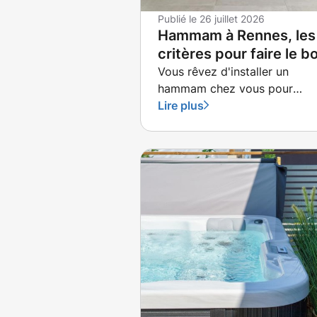
Publié le
26 juillet 2026
Hammam à Rennes, les
critères pour faire le b
choix
Vous rêvez d'installer un
hammam chez vous pour
profiter de moments de déte
Lire plus
absolue sans quitter votre
domicile ?